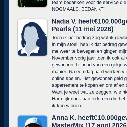
team bedanken voor de service die
NOGMAALS, BEDANKT!
Nadia V. heeft€100.00
Pearls (11 mei 2026)
Toen ik het bedrag zag wat ik gewo
in mijn stoel, heb ik dat bedrag ge
me weer te bewegen en gingen mijn
November vorig jaar toen ik ook al
gewonnen. Ik houd van een gokje 
manier. Na een dag hard werken vin
online spelen. Het gewonnen geld g
appartement te kopen en om af en t
Want je weet wat ze zeggen, wie ni
Hartelijk dank aan iedereen die het
ik kon winnen.
Anna K. heeft€10.000g
MasterMix (17 april 2026