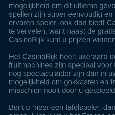
mogelijkheid om dit ultieme gev
spellen zijn super eenvoudig en 
ervaren speler, ook dan biedt 
te vervelen, want naast de grat
CasinoRijk kunt u prijzen winne
Het CasinoRijk heeft uiteraard 
fruitmachines zijn speciaal voor
nog spectaculaider zijn dan in u
mogelijkheid om gokkasten en fr
misschien nooit door u gespeel
Bent u meer een tafelspeler, dan 